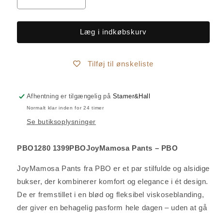
Reducer
Øg
antallet
antallet
for
for
JOY
JOY
Læg i indkøbskurv
MAMOSA
MAMOSA
PANTS
PANTS
-
-
Tilføj til ønskeliste
PBO
PBO
Afhentning er tilgængelig på
Stamer&Hall
Normalt klar inden for 24 timer
Se butiksoplysninger
PBO1280 1399PBOJoyMamosa Pants – PBO
JoyMamosa Pants fra PBO er et par stilfulde og alsidige
bukser, der kombinerer komfort og elegance i ét design.
De er fremstillet i en blød og fleksibel viskoseblanding,
der giver en behagelig pasform hele dagen – uden at gå