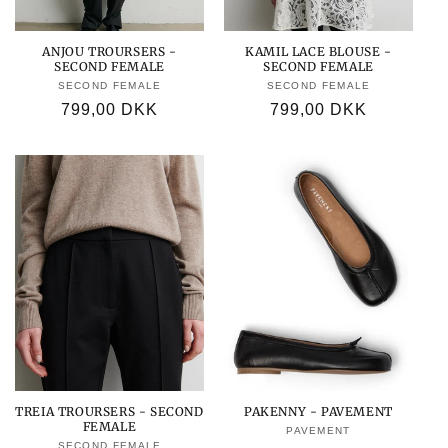
n
:
ANJOU TROURSERS -
KAMIL LACE BLOUSE -
SECOND FEMALE
SECOND FEMALE
SECOND FEMALE
Forhandler:
SECOND FEMALE
Forhandler:
Normalpris
799,00 DKK
Normalpris
799,00 DKK
TREIA TROURSERS - SECOND
PAKENNY - PAVEMENT
FEMALE
PAVEMENT
Forhandler:
SECOND FEMALE