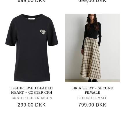
Normalpris
699,00 DKK
Normalpris
699,00 DKK
T-SHIRT MED BEADED
LIRIA SKIRT - SECOND
HEART - COSTER CPH
FEMALE
COSTER COPENHAGEN
Forhandler:
SECOND FEMALE
Forhandler:
Normalpris
299,00 DKK
Normalpris
799,00 DKK