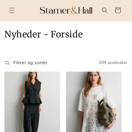
Gå til
indhold
Indkøbskurv
K
Nyheder - Forside
o
l
Filtrer og sortér
309 produkter
l
e
k
t
i
o