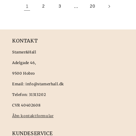
1
2
3
…
20
KONTAKT
Stamer&Hall
Adelgade 46,
9500 Hobro
Email: info@stamerhall.dk
Telefon: 31313202
CVR 40402608
Åbn kontaktformular
KUNDESERVICE