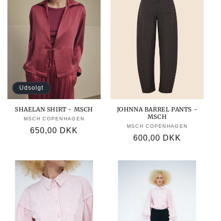
Udsolgt
SHAELAN SHIRT - MSCH
JOHNNA BARREL PANTS -
MSCH
MSCH COPENHAGEN
Forhandler:
MSCH COPENHAGEN
Forhandler:
Normalpris
650,00 DKK
Normalpris
600,00 DKK